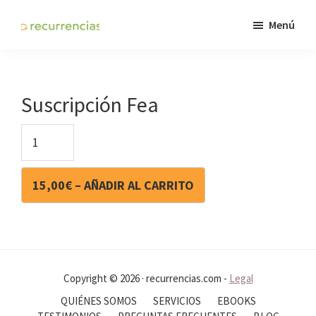
Saltar
Menú
al
WowMom
contenido
CLUB
principal
Suscripción Fea
15,00€ – AÑADIR AL CARRITO
Copyright © 2026 · recurrencias.com -
Legal
QUIÉNES SOMOS
SERVICIOS
EBOOKS